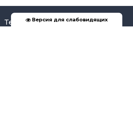
Версия для слабовидящих
Телефон
+7 (39561) 5-17-02
+7 (950) 091-99-16
Социальные сети
Адрес
Иркутская обл., г. Бодайбо, ул. Урицкого, д. 33
Copyright Управление образования г.Бодайбо и района © 2026
Бесплатный
конструктор сайтов
—
uCoz