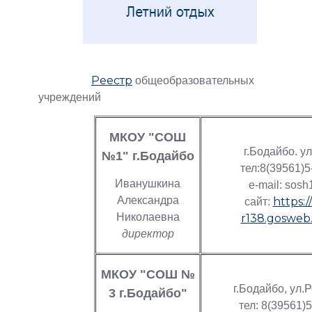
Реестр
общеобразовательных
учреждений
МКОУ "СОШ
г.Бодайбо. у
№1" г.Бодайбо
тел:8(39561)5
Иванушкина
e-mail: sos
Александра
https:/
сайт:
Николаевна
r138.gosweb.
директор
МКОУ "СОШ №
г.Бодайбо, ул.
3 г.Бодайбо"
тел: 8(39561)5