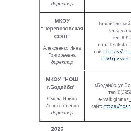
директор
МКОУ
Бодайбинский 
"Перевозовская
ул.Комсом
СОШ"
тел: 89
e-mail: shkola
Алексеенко Инна
https://sh
сайт:
Григорьевна
r138.gosweb.
директор
МКОУ "НОШ
г.Бодайбо, ул.
г.Бодайбо"
тел: 8(39
Смола Ирина
e-mail: gimnaz
Иннокентьевна
https://nos
сайт:
директор
2026