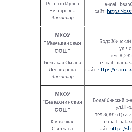
Ресенко Ирина
e-mail: bss
Викторовна
https://bss
сайт:
директор
МКОУ
Бодайбинский 
"Мамаканская
ул.Ле
СОШ"
тел: 8(39
Бельская Оксана
e-mail: mamak
https://mamak
Леонидовна
сайт:
директор
МКОУ
Бодайбинский р-н
"Балахнинская
ул.Шко
СОШ"
тел:8(39561)73-
Княжецкая
e-mail: bala
https://s
Светлана
сайт: