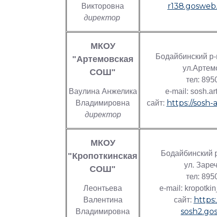
r138.gosweb.
Викторовна
директор
МКОУ
Бодайбинский р-
"Артемовская
ул.Артем
СОШ"
тел: 89
Ваулина Анжелика
e-mail: sosh.a
https://sosh-
Владимировна
сайт:
директор
МКОУ
Бодайбинский р
"Кропоткинская
ул. Зареч
СОШ"
тел: 89
Леонтьева
e-mail: kropotk
https:
Валентина
сайт:
sosh2.gos
Владимировна