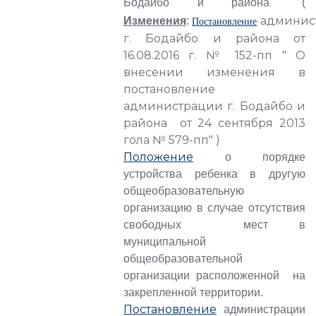
Бодайбо и района" (
админис
Изменения
:
Постановление
г. Бодайбо и района от
16.08.2016 г. № 152-пп " О
внесении изменения в
постановление
администрации г. Бодайбо и
района от 24 сентября 2013
гола № 579-пп" )
Положение
о порядке
устройства ребенка в другую
общеобразовательную
организацию в случае отсутствия
свободных мест в
муниципальной
общеобразовательной
организации расположенной на
закрепленной территории.
Постановление
администрации