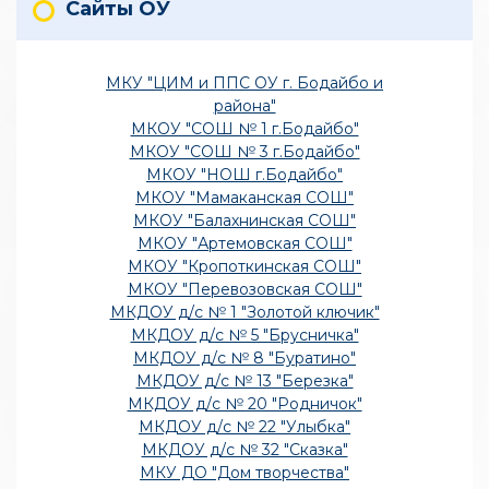
Сайты ОУ
МКУ "ЦИМ и ППС ОУ г. Бодайбо и
района"
МКОУ "СОШ № 1 г.Бодайбо"
МКОУ "СОШ № 3 г.Бодайбо"
МКОУ "НОШ г.Бодайбо"
МКОУ "Мамаканская СОШ"
МКОУ "Балахнинская СОШ"
МКОУ "Артемовская СОШ"
МКОУ "Кропоткинская СОШ"
МКОУ "Перевозовская СОШ"
МКДОУ д/с № 1 "Золотой ключик"
МКДОУ д/с № 5 "Брусничка"
МКДОУ д/с № 8 "Буратино"
МКДОУ д/с № 13 "Березка"
МКДОУ д/с № 20 "Родничок"
МКДОУ д/с № 22 "Улыбка"
МКДОУ д/с № 32 "Сказка"
МКУ ДО "Дом творчества"