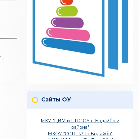
",
Сайты ОУ
МКУ "ЦИМ и ППС ОУ г. Бодайбо и
района"
МКОУ "СОШ № 1 г.Бодайбо"