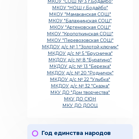
МКОУ "СОШ № 3 г.Бодайбо"
МКОУ "НОШ г.Бодайбо"
МКОУ "Мамаканская СОШ"
МКОУ "Балахнинская СОШ"
МКОУ "Артемовская СОШ"
МКОУ "Кропоткинская СОШ"
МКОУ "Перевозовская СОШ"
МКДОУ д/с № 1 "Золотой ключик"
МКДОУ д/с № 5 "Брусничка"
МКДОУ д/с № 8 "Буратино"
МКДОУ д/с № 13 "Березка"
МКДОУ д/с № 20 "Родничок"
МКДОУ д/с № 22 "Улыбка"
МКДОУ д/с № 32 "Сказка"
МКУ ДО "Дом творчества"
МКУ ДО СЮН
МКУ ДО ДООЦ
Год единства народов