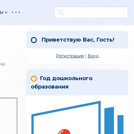
keyboard_arrow_down
ТЫ
Приветствую Вас
,
Гость
!
Регистрация
|
Вход
на
Год дошкольного
образования