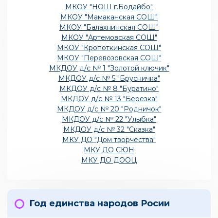
МКОУ "НОШ г.Бодайбо"
МКОУ "Мамаканская СОШ"
МКОУ "Балахнинская СОШ"
МКОУ "Артемовская СОШ"
МКОУ "Кропоткинская СОШ"
МКОУ "Перевозовская СОШ"
МКДОУ д/с № 1 "Золотой ключик"
МКДОУ д/с № 5 "Брусничка"
МКДОУ д/с № 8 "Буратино"
МКДОУ д/с № 13 "Березка"
МКДОУ д/с № 20 "Родничок"
МКДОУ д/с № 22 "Улыбка"
МКДОУ д/с № 32 "Сказка"
МКУ ДО "Дом творчества"
МКУ ДО СЮН
МКУ ДО ДООЦ
Год единства народов Росии