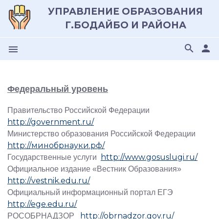
УПРАВЛЕНИЕ ОБРАЗОВАНИЯ
Г.БОДАЙБО И РАЙОНА
search
person
menu
Федеральный уровень
Правительство Российской Федерации
http://government.ru/
Министерство образования Российской Федерации
http://минобрнауки.рф/
http://www.gosuslugi.ru/
Государственные услуги
Официальное издание «Вестник Образования»
http://vestnik.edu.ru/
Официальный информационный портал ЕГЭ
http://ege.edu.ru/
http://obrnadzor.gov.ru/
РОСОБРНАДЗОР