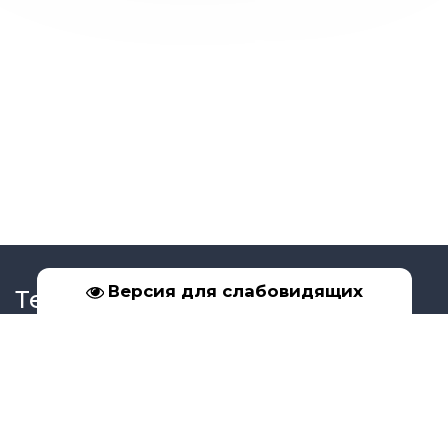
Версия для слабовидящих
Телефон
+7 (39561) 5-17-02
+7 (950) 091-99-16
Социальные сети