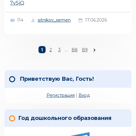
7vSjQ
114
sitnikov_semen
17.06.2026
1
2
3
...
88
89
Приветствую Вас
,
Гость
!
Регистрация
|
Вход
Год дошкольного образования