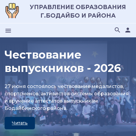
УПРАВЛЕНИЕ ОБРАЗОВАНИЯ
Г.БОДАЙБО И РАЙОНА
search
person
menu
Чествование
выпускников - 2026
27 июня состоялось чествование медалистов,
спортсменов, активистов системы образования
и вручение аттестатов выпускникам
Бодайбинского района.
Читать