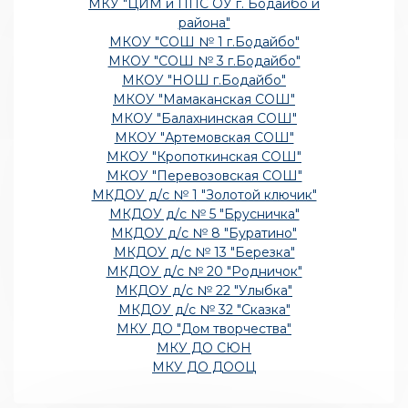
МКУ "ЦИМ и ППС ОУ г. Бодайбо и
района"
МКОУ "СОШ № 1 г.Бодайбо"
МКОУ "СОШ № 3 г.Бодайбо"
МКОУ "НОШ г.Бодайбо"
МКОУ "Мамаканская СОШ"
МКОУ "Балахнинская СОШ"
МКОУ "Артемовская СОШ"
МКОУ "Кропоткинская СОШ"
МКОУ "Перевозовская СОШ"
МКДОУ д/с № 1 "Золотой ключик"
МКДОУ д/с № 5 "Брусничка"
МКДОУ д/с № 8 "Буратино"
МКДОУ д/с № 13 "Березка"
МКДОУ д/с № 20 "Родничок"
МКДОУ д/с № 22 "Улыбка"
МКДОУ д/с № 32 "Сказка"
МКУ ДО "Дом творчества"
МКУ ДО СЮН
МКУ ДО ДООЦ