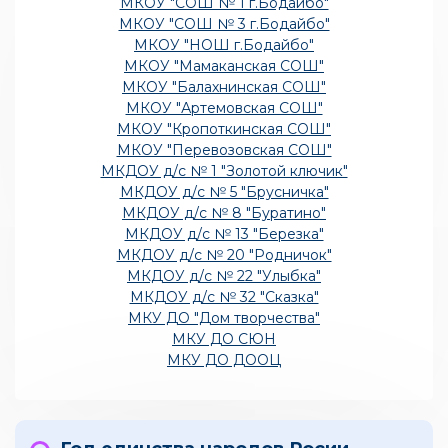
МКОУ "СОШ № 1 г.Бодайбо"
МКОУ "СОШ № 3 г.Бодайбо"
МКОУ "НОШ г.Бодайбо"
МКОУ "Мамаканская СОШ"
МКОУ "Балахнинская СОШ"
МКОУ "Артемовская СОШ"
МКОУ "Кропоткинская СОШ"
МКОУ "Перевозовская СОШ"
МКДОУ д/с № 1 "Золотой ключик"
МКДОУ д/с № 5 "Брусничка"
МКДОУ д/с № 8 "Буратино"
МКДОУ д/с № 13 "Березка"
МКДОУ д/с № 20 "Родничок"
МКДОУ д/с № 22 "Улыбка"
МКДОУ д/с № 32 "Сказка"
МКУ ДО "Дом творчества"
МКУ ДО СЮН
МКУ ДО ДООЦ