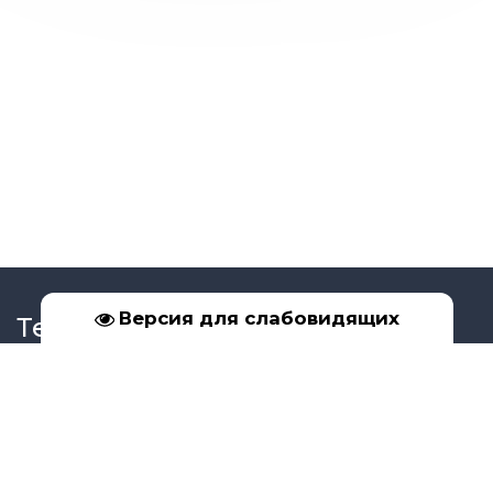
Версия для слабовидящих
Телефон
+7 (39561) 5-17-02
+7 (950) 091-99-16
Социальные сети