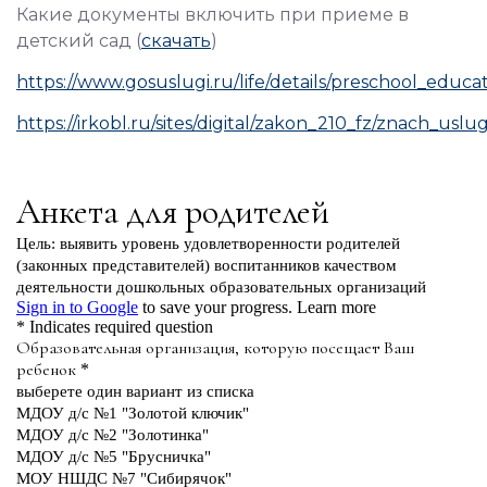
Какие документы включить при приеме в
детский сад (
скачать
)
https://www.gosuslugi.ru/life/details/preschool_educa
https://irkobl.ru/sites/digital/zakon_210_fz/znach_uslug